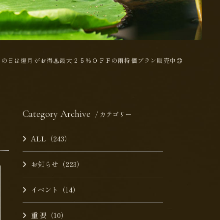
️雨の日は燈月がお得♨️最大２５％ＯＦＦの雨特価プラン販売中😊
Category Archive
/ カテゴリー
ALL（243）
お知らせ（223）
イベント（14）
重 要（10）