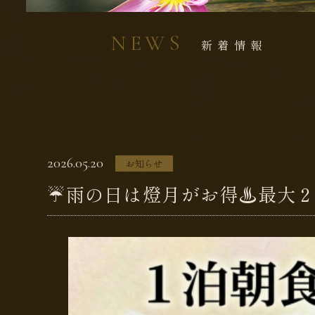
NEWS
新 着 情 報
2026.05.20
お知らせ
☔️雨の日は燈月がお得♨️最大