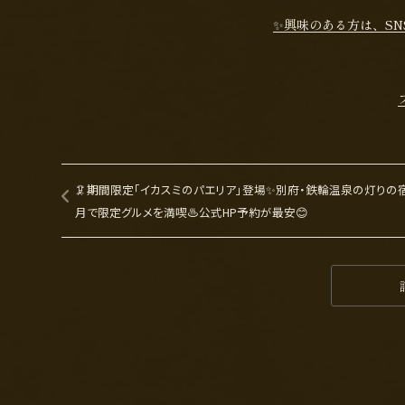
✨興味のある方は、S
🦑期間限定「イカスミのパエリア」登場✨別府・鉄輪温泉の灯りの宿
月で限定グルメを満喫♨️公式HP予約が最安😊