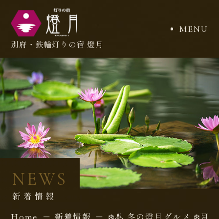
MENU
別府・鉄輪
灯りの宿 燈月
NEWS
新 着 情 報
Home
新着情報
❄️♨️ 冬の燈月グルメ 