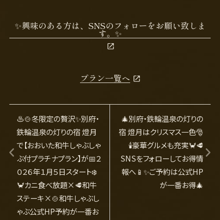
✨興味のある方は、SNSのフォローをお願い致しま
す。✨
プラン一覧へ
♨️🍲冬限定の贅沢✨別府・
🎄別府・鉄輪温泉の灯りの
鉄輪温泉の灯りの宿 燈月
宿 燈月はクリスマス一色🎅
で【おおいた和牛しゃぶしゃ
🕯️豪華グルメも充実🦀🥩
ぶ付プラチナプラン】が📅２
SNSをフォローしてお得情
０２６年１月５日スタート❄️
報へ📱✨ご予約は公式HP
🦀カニ食べ放題×🥩和牛
が一番お得🎄
ステーキ×🍲和牛しゃぶし
ゃぶ公式HP予約が一番お