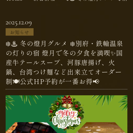
2025.12.09
お知らせ
❄️♨️ 冬の燈月グルメ ❄️別府・鉄輪温泉
の灯りの宿 燈月で冬の夕食を満喫✨国
産牛テールスープ、河豚唐揚げ、火
鍋、台湾つけ麺など出来立てオーダー
制🍽️公式HP予約が一番お得📢