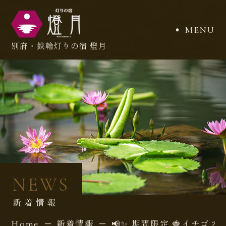
MENU
別府・鉄輪
灯りの宿 燈月
NEWS
新 着 情 報
Home
新着情報
📢✨ 期間限定 🍓イチゴス