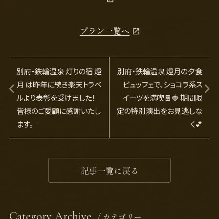
プラン一覧へ
別府・鉄輪温泉 灯りの宿 燈
別府・鉄輪温泉 燈月の夕食
月 は昨年に続き楽天トラベ
ビュッフェで、ショコラ系ス
ルより表彰を受けました！
イーツを満喫🍫🍓 期間限
皆様のご愛顧に感謝いたし
定の特別演出をお見逃しな
ます。
く💕
記事一覧に戻る
Category Archive
/ カテゴリー